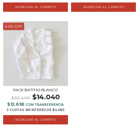
40
%
OFF
PACK BATITAS BLANCO
$14.040
$23.400
$12.636
CON TRANSFERENCIA
3 CUOTAS
SIN INTERÉS
DE
$4.680