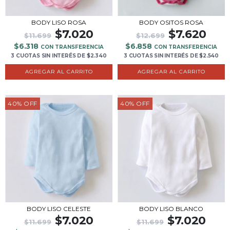
BODY LISO ROSA
BODY OSITOS ROSA
$7.020
$7.620
$11.699
$12.699
$6.318
$6.858
CON TRANSFERENCIA
CON TRANSFERENCIA
3 CUOTAS
SIN INTERÉS
DE
$2.340
3 CUOTAS
SIN INTERÉS
DE
$2.540
AGREGAR AL CARRITO
AGREGAR AL CARRITO
40
%
OFF
40
%
OFF
BODY LISO CELESTE
BODY LISO BLANCO
$7.020
$7.020
$11.699
$11.699