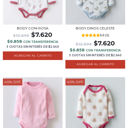
BODY CONI ROSA
BODY DINOS CELESTE
$7.620
$12.699
5.0
(
1
)
$6.858
$7.620
CON TRANSFERENCIA
$12.699
3 CUOTAS
SIN INTERÉS
DE
$2.540
$6.858
CON TRANSFERENCIA
3 CUOTAS
SIN INTERÉS
DE
$2.540
AGREGAR AL CARRITO
AGREGAR AL CARRITO
40
%
OFF
40
%
OFF