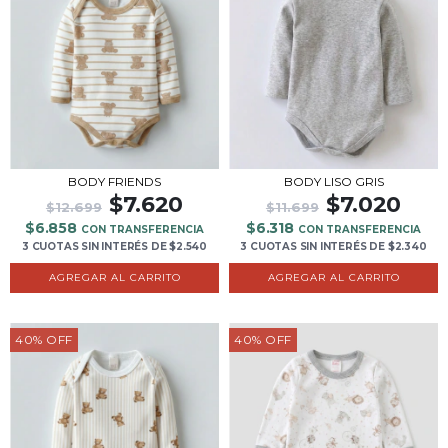
BODY FRIENDS
BODY LISO GRIS
$7.620
$7.020
$12.699
$11.699
$6.858
$6.318
CON TRANSFERENCIA
CON TRANSFERENCIA
3 CUOTAS
SIN INTERÉS
DE
$2.540
3 CUOTAS
SIN INTERÉS
DE
$2.340
AGREGAR AL CARRITO
AGREGAR AL CARRITO
40
%
OFF
40
%
OFF