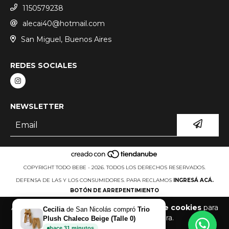
1150579238
alecai40@hotmail.com
San Miguel, Buenos Aires
REDES SOCIALES
NEWSLETTER
COPYRIGHT TODO BEBE - 2026. TODOS LOS DERECHOS RESERVADOS.
DEFENSA DE LAS Y LOS CONSUMIDORES. PARA RECLAMOS
INGRESÁ ACÁ.
BOTÓN DE ARREPENTIMIENTO
Al navegar por este sitio
aceptás el uso de cookies
para
Cecilia
de
San Nicolás
compró
Trio
agilizar tu experiencia de compra.
Plush Chaleco Beige (Talle 0)
hace
31
minutos