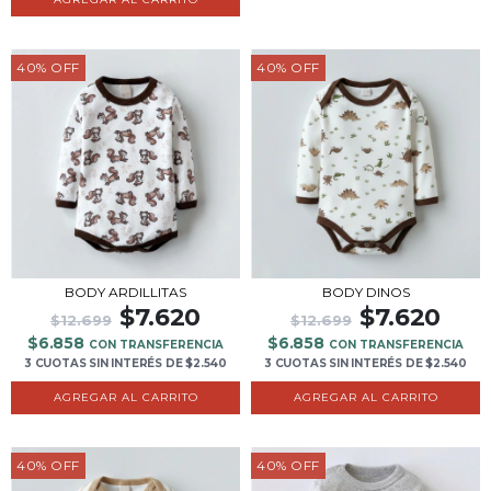
40
%
OFF
40
%
OFF
BODY ARDILLITAS
BODY DINOS
$7.620
$7.620
$12.699
$12.699
$6.858
$6.858
CON TRANSFERENCIA
CON TRANSFERENCIA
3 CUOTAS
SIN INTERÉS
DE
$2.540
3 CUOTAS
SIN INTERÉS
DE
$2.540
AGREGAR AL CARRITO
AGREGAR AL CARRITO
40
%
OFF
40
%
OFF