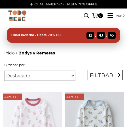
❄️ ¡CHAU INVIERNO - HASTA 70% OFF! ❄️
MENÚ
0
:
:
Chau Invierno - Hasta 70% OFF!
11
43
44
Inicio
/
Bodys y Remeras
Ordenar por
FILTRAR
40
%
OFF
40
%
OFF