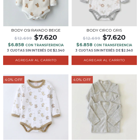
BODY OSI RAYADO BEIGE
BODY CIRCO GRIS
$7.620
$7.620
$12.699
$12.699
$6.858
$6.858
CON TRANSFERENCIA
CON TRANSFERENCIA
3 CUOTAS
SIN INTERÉS
DE
$2.540
3 CUOTAS
SIN INTERÉS
DE
$2.540
AGREGAR AL CARRITO
AGREGAR AL CARRITO
40
%
OFF
40
%
OFF