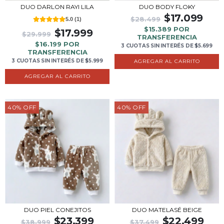
DUO DARLON RAYI LILA
DUO BODY FLOKY
$17.099
$28.499
5.0
(
1
)
$15.389
POR
$17.999
$29.999
TRANSFERENCIA
$16.199
POR
3 CUOTAS
SIN INTERÉS
DE
$5.699
TRANSFERENCIA
3 CUOTAS
SIN INTERÉS
DE
$5.999
AGREGAR AL CARRITO
AGREGAR AL CARRITO
40
%
OFF
40
%
OFF
DUO PIEL CONEJITOS
DUO MATELASÉ BEIGE
$23.399
$22.499
$38.999
$37.499