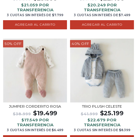
$21.059
POR
$20.249
POR
TRANSFERENCIA
TRANSFERENCIA
3 CUOTAS
SIN INTERÉS
DE
$7.799
3 CUOTAS
SIN INTERÉS
DE
$7.499
AGREGAR AL CARRITO
AGREGAR AL CARRITO
50
%
OFF
40
%
OFF
JUMPER CORDERITO ROSA
TRIO PLUSH CELESTE
$19.499
$25.199
$38.999
$41.999
$17.549
POR
$22.679
POR
TRANSFERENCIA
TRANSFERENCIA
3 CUOTAS
SIN INTERÉS
DE
$6.499
3 CUOTAS
SIN INTERÉS
DE
$8.399