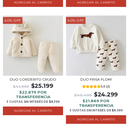
AGREGAR AL CARRITO
AGREGAR AL CARRITO
40
%
OFF
40
%
OFF
DUO CORDERITO CRUDO
DUO FRISA FLOKY
$25.199
$41.999
5.0
(
2
)
$22.679
POR
$24.299
$40.499
TRANSFERENCIA
$21.869
POR
3 CUOTAS
SIN INTERÉS
DE
$8.399
TRANSFERENCIA
3 CUOTAS
SIN INTERÉS
DE
$8.099
AGREGAR AL CARRITO
AGREGAR AL CARRITO