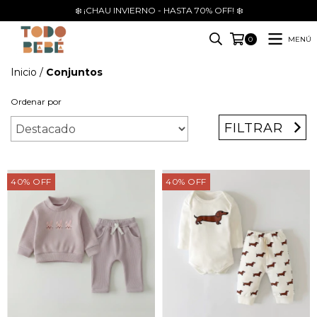
❄️ ¡CHAU INVIERNO - HASTA 70% OFF! ❄️
MENÚ
0
Inicio
/
Conjuntos
Ordenar por
FILTRAR
40
%
OFF
40
%
OFF