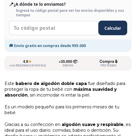
📍
¿A dónde te lo enviamos?
Ingresá tu código postal para ver los envíos disponibles y sus
tiempos
Calcular
🚚
Envío gratis
en compras desde
$95.000
4.9
★
+35.000 📦
Compra 🔒
+254 RESEÑAS EN GOOGLE
ENVÍOS
PROTEGIDA
Entregas
para el
Medios
Este
babero de algodón doble capa
fue diseñado para
CP:
proteger la ropa de tu bebé con
máxima suavidad y
de
absorción
, sin incomodar ni irritar la piel.
CAMBIAR CP
envío
Es un modelo pequeño para los primeros meses de tu
bebé.
CALCULAR
Gracias a su confección en
algodón suave y respirable
, es
ideal para el uso diario: comidas, babeo o dentición. Su
No