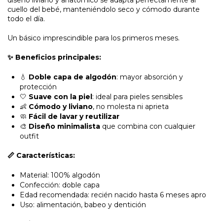
diseño liviano y anatómico se adapta perfectamente al
sé
cuello del bebé, manteniéndolo seco y cómodo durante
todo el día.
mi
código
Un básico imprescindible para los primeros meses.
postal
✨ Beneficios principales:
💧
Doble capa de algodón
: mayor absorción y
protección
🤍
Suave con la piel
: ideal para pieles sensibles
👶
Cómodo y liviano
, no molesta ni aprieta
🧼
Fácil de lavar y reutilizar
🎨
Diseño minimalista
que combina con cualquier
outfit
📏 Características:
Material: 100% algodón
Confección: doble capa
Edad recomendada: recién nacido hasta 6 meses apro
Uso: alimentación, babeo y dentición