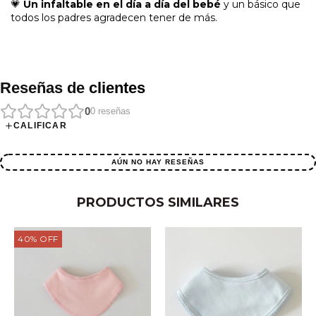
💗
Un infaltable en el día a día del bebé
y un básico que
todos los padres agradecen tener de más.
Reseñas de
clientes
0
0
reseñas
CALIFICAR
AÚN NO HAY RESEÑAS
PRODUCTOS SIMILARES
40
%
OFF