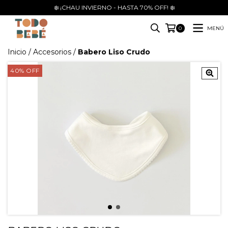
❄️ ¡CHAU INVIERNO - HASTA 70% OFF! ❄️
MENÚ
0
Inicio
/
Accesorios
/
Babero Liso Crudo
40
%
OFF