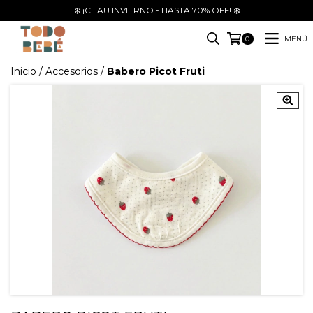
❄️ ¡CHAU INVIERNO - HASTA 70% OFF! ❄️
MENÚ
0
Inicio
/
Accesorios
/
Babero Picot Fruti