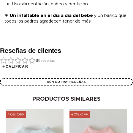
Uso: alimentación, babeo y dentición
💗
Un infaltable en el día a día del bebé
y un básico que
todos los padres agradecen tener de más.
Reseñas de
clientes
0
0
reseñas
CALIFICAR
AÚN NO HAY RESEÑAS
PRODUCTOS SIMILARES
40
%
OFF
40
%
OFF