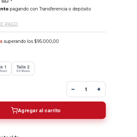
ento
pagando con Transferencia o depósito
DE PAGO
is
superando los
$95.000,00
le 1
Talle 2
Meses
6-9 Meses
−
1
+
Agregar al carrito