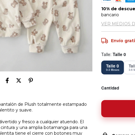
10% de descu
bancario
VER MEDIOS 
Envío grat
Talle
:
Talle 0
Talle 0
Tal
0-3 Meses
3-6 
Cantidad
 pantalón de Plush totalmente estampado
lentito y suave.
vertido y fresco a cualquier atuendo. El
Entregas
 cintura y una amplia botamanga para una
para el
Medios
alentita tiene el cierre con botones muy