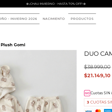
❄️ ¡CHAU INVIERNO - HASTA 70% OFF! ❄️
ÑO - INVIERNO 2026
NACIMIENTO
PRODUCTOS
Plush Gomi
DUO CA
$38.999,00
$21.149,10
Cuotas SIN 
3
CUOTAS SI