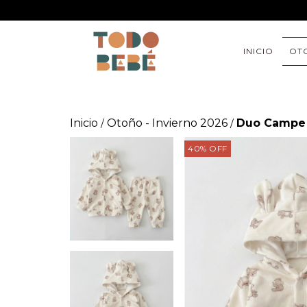
INICIO
OTO
Inicio
Otoño - Invierno 2026
Duo Campe 
/
/
40
%
OFF