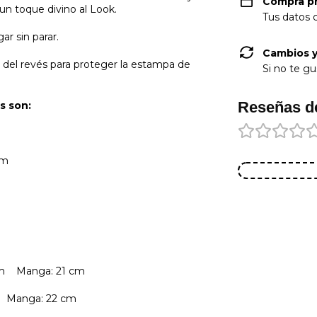
CP:
Compra p
de
un toque divino al Look.
Tus datos 
CAMBIAR CP
envío
ar sin parar.
Cambios y
 del revés para proteger la estampa de
Si no te gu
CALCULAR
No
Reseñas d
as son:
sé
mi
código
 cm
postal
cm
cm
9.5 cm Manga: 21 cm
2 cm Manga: 22 cm