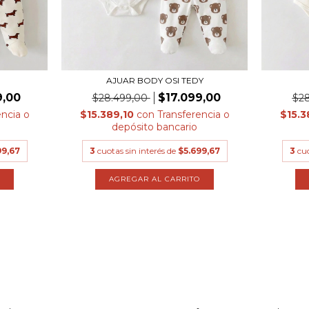
AJUAR BODY OSI TEDY
9,00
$17.099,00
$28.499,00
$2
encia o
$15.389,10
con
Transferencia o
$15.3
depósito bancario
99,67
3
cuotas sin interés de
$5.699,67
3
cuo
AGREGAR AL CARRITO