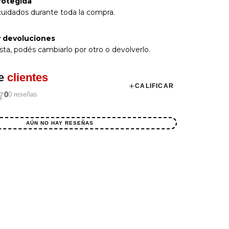
rotegida
cuidados durante toda la compra.
 devoluciones
sta, podés cambiarlo por otro o devolverlo.
e
clientes
CALIFICAR
0
0
reseñas
AÚN NO HAY RESEÑAS