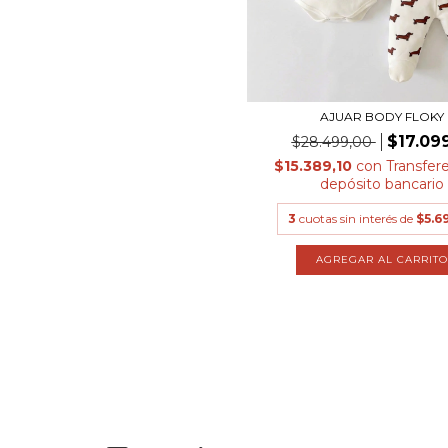
AJUAR BODY FLOKY
$17.09
$28.499,00
$15.389,10
con
Transfer
depósito bancario
3
cuotas sin interés de
$5.6
AGREGAR AL CARRITO