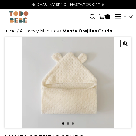
❄️ ¡CHAU INVIERNO - HASTA 70% OFF! ❄️
MENÚ
0
Inicio
/
Ajuares y Mantitas
/
Manta Orejitas Crudo