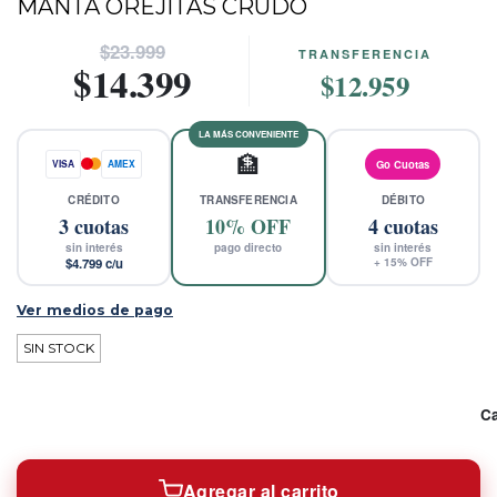
MANTA OREJITAS CRUDO
$23.999
TRANSFERENCIA
$14.399
$12.959
LA MÁS CONVENIENTE
🏦
VISA
AMEX
Go Cuotas
CRÉDITO
TRANSFERENCIA
DÉBITO
3
cuotas
10% OFF
4
cuotas
sin interés
pago directo
sin interés
$4.799
c/u
+
15
% OFF
Ver medios de pago
SIN STOCK
Ca
Agregar al carrito