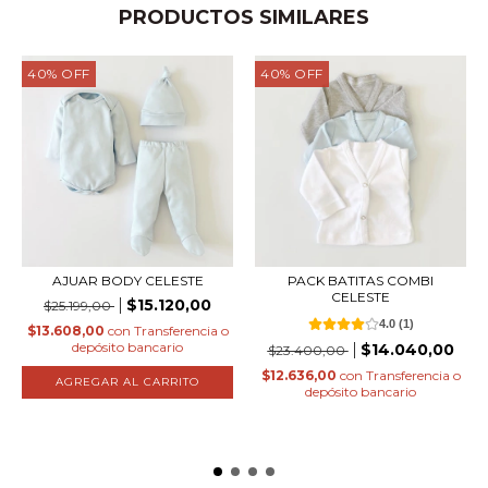
PRODUCTOS SIMILARES
40
%
OFF
40
%
OFF
AJUAR BODY CELESTE
PACK BATITAS COMBI
CELESTE
$15.120,00
$25.199,00
4.0
(
1
)
$13.608,00
con
Transferencia o
depósito bancario
$14.040,00
$23.400,00
$12.636,00
con
Transferencia o
AGREGAR AL CARRITO
depósito bancario