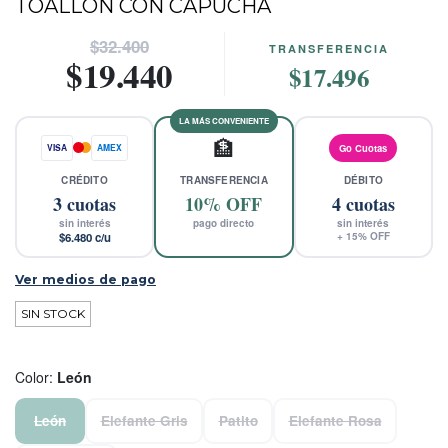
TOALLÓN CON CAPUCHA
$32.400
TRANSFERENCIA
$19.440
$17.496
LA MÁS CONVENIENTE
🏦
VISA
AMEX
Go Cuotas
CRÉDITO
TRANSFERENCIA
DÉBITO
3
cuotas
10% OFF
4
cuotas
sin interés
pago directo
sin interés
$6.480
c/u
+
15
% OFF
Ver medios de pago
SIN STOCK
Color
:
León
León
Elefante Gris
Patito
Elefante Rosa