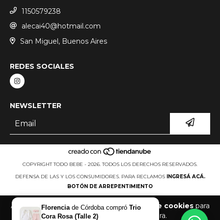
1150579238
alecai40@hotmail.com
San Miguel, Buenos Aires
REDES SOCIALES
NEWSLETTER
COPYRIGHT TODO BEBE - 2026. TODOS LOS DERECHOS RESERVADOS.
DEFENSA DE LAS Y LOS CONSUMIDORES. PARA RECLAMOS
INGRESÁ ACÁ.
BOTÓN DE ARREPENTIMIENTO
Al navegar por este sitio
aceptás el uso de cookies
para
Florencia
de
Córdoba
compró
Trio
agilizar tu experiencia de compra.
Cora Rosa (Talle 2)