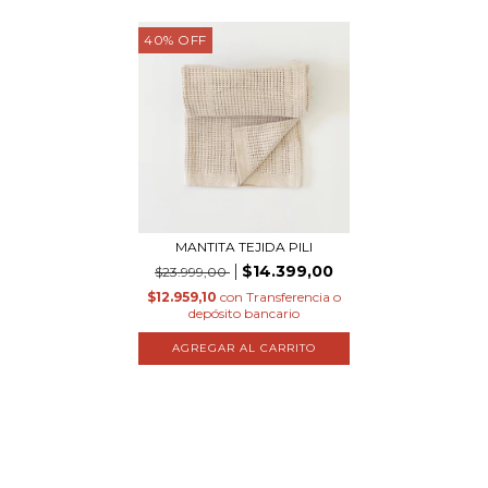
40
%
OFF
MANTITA TEJIDA PILI
$14.399,00
$23.999,00
$12.959,10
con
Transferencia o
depósito bancario
AGREGAR AL CARRITO