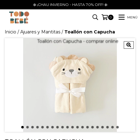
❄️ ¡CHAU INVIERNO - HASTA 70% OFF! ❄️
MENÚ
0
Inicio
/
Ajuares y Mantitas
/
Toallón con Capucha