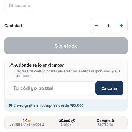
Dinosaurio
−
1
+
Cantidad
Sin stock
📍
¿A dónde te lo enviamos?
Ingresá tu código postal para ver los envíos disponibles y sus
tiempos
Calcular
🚚
Envío gratis
en compras desde
$95.000
4.9
★
+35.000 📦
Compra 🔒
+254 RESEÑAS EN GOOGLE
ENVÍOS
PROTEGIDA