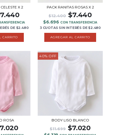
 CELESTE X 2
PACK RANITAS ROSAS X 2
7.440
$7.440
$12.400
$6.696
RANSFERENCIA
CON TRANSFERENCIA
TERÉS
DE
$2.480
3 CUOTAS
SIN INTERÉS
DE
$2.480
40
%
OFF
SO ROSA
BODY LISO BLANCO
7.020
$7.020
$11.699