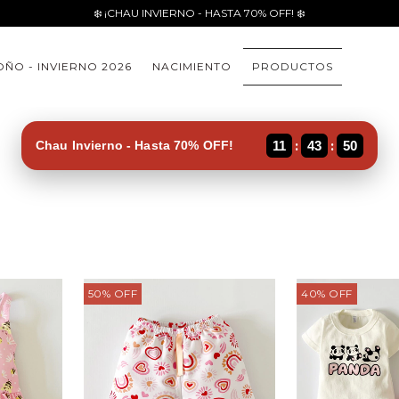
❄️ ¡CHAU INVIERNO - HASTA 70% OFF! ❄️
ÑO - INVIERNO 2026
NACIMIENTO
PRODUCTOS
:
:
Chau Invierno - Hasta 70% OFF!
11
43
49
50
%
OFF
40
%
OFF