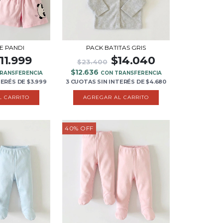
E PANDI
PACK BATITAS GRIS
11.999
$14.040
$23.400
$12.636
RANSFERENCIA
CON TRANSFERENCIA
TERÉS
DE
$3.999
3 CUOTAS
SIN INTERÉS
DE
$4.680
L CARRITO
40
%
OFF