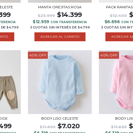
MANTA OREJITAS ROSA
ELESTE
PACK RANITAS
$14.399
.399
$
$23.999
$12.400
$12.959
$6.696
CON TRANSFERENCIA
FERENCIA
CON T
3 CUOTAS
SIN INTERÉS
DE
$4.799
DE
$4.799
3 CUOTAS
SIN IN
40
%
OFF
40
%
OFF
EIGE
BODY LISO CELESTE
BODY LI
.499
$7.020
$
$11.699
$11.699