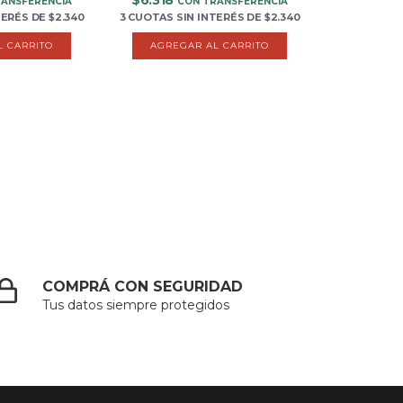
$6.318
RANSFERENCIA
CON TRANSFERENCIA
TERÉS
DE
$2.340
3 CUOTAS
SIN INTERÉS
DE
$2.340
L CARRITO
AGREGAR AL CARRITO
COMPRÁ CON SEGURIDAD
Tus datos siempre protegidos