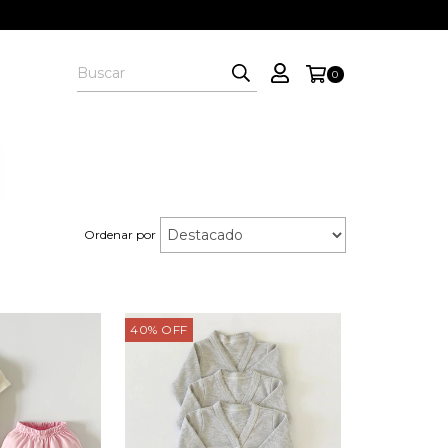
0
Ordenar por
40
%
OFF