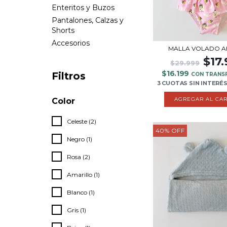
Enteritos y Buzos
Pantalones, Calzas y
Shorts
Accesorios
MALLA VOLADO A
$17
$29.999
$16.199
Filtros
CON TRANS
3 CUOTAS
SIN INTERÉ
AGREGAR AL CAR
Color
Celeste (2)
40
%
OFF
Negro (1)
Rosa (2)
Amarillo (1)
Blanco (1)
Gris (1)