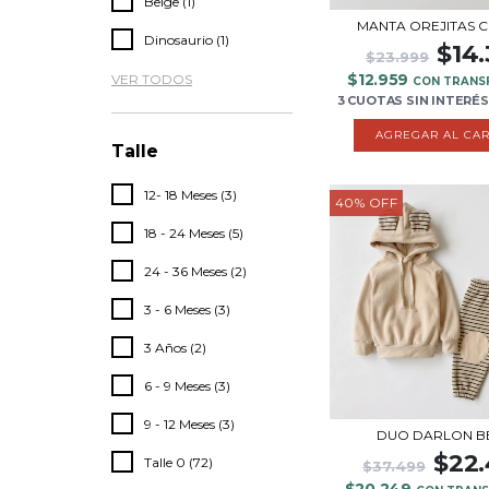
Beige (1)
MANTA OREJITAS C
Dinosaurio (1)
$14
$23.999
$12.959
VER TODOS
CON TRANS
3 CUOTAS
SIN INTERÉS
Talle
12- 18 Meses (3)
40
%
OFF
18 - 24 Meses (5)
24 - 36 Meses (2)
3 - 6 Meses (3)
3 Años (2)
6 - 9 Meses (3)
9 - 12 Meses (3)
DUO DARLON B
$22
Talle 0 (72)
$37.499