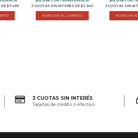
$6.318
$6.318
FERENCIA
CON TRANSFERENCIA
CON T
S
DE
$7.499
3 CUOTAS
SIN INTERÉS
DE
$2.340
3 CUOTAS
SIN IN
RITO
AGREGAR AL CARRITO
AGREGAR A
3 CUOTAS SIN INTERÉS
Tarjetas de crédito o efectivo