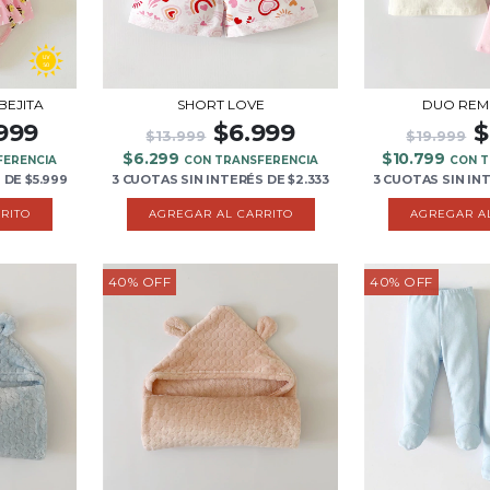
BEJITA
SHORT LOVE
DUO REM
.999
$6.999
$
$13.999
$19.999
$6.299
$10.799
FERENCIA
CON TRANSFERENCIA
CON T
S
DE
$5.999
3 CUOTAS
SIN INTERÉS
DE
$2.333
3 CUOTAS
SIN IN
RITO
AGREGAR AL CARRITO
AGREGAR A
40
%
OFF
40
%
OFF