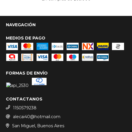
NAVEGACIÓN
MEDIOS DE PAGO
FORMAS DE ENVÍO
CONTACTANOS
1150579238
alecai40@hotmail.com
San Miguel, Buenos Aires