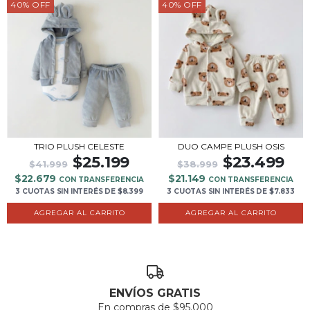
40
%
OFF
40
%
OFF
TRIO PLUSH CELESTE
DUO CAMPE PLUSH OSIS
$25.199
$23.499
$41.999
$38.999
$22.679
$21.149
CON TRANSFERENCIA
CON TRANSFERENCIA
3 CUOTAS
SIN INTERÉS
DE
$8.399
3 CUOTAS
SIN INTERÉS
DE
$7.833
AGREGAR AL CARRITO
AGREGAR AL CARRITO
ENVÍOS GRATIS
En compras de $95.000