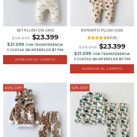
SET PLUSH OSI GRIS
ENTERITO PLUSH OSIS
$23.399
$38.999
5.0
(
1
)
$21.059
$23.399
CON TRANSFERENCIA
$38.999
3 CUOTAS
SIN INTERÉS
DE
$7.799
$21.059
CON TRANSFERENCIA
3 CUOTAS
SIN INTERÉS
DE
$7.799
AGREGAR AL CARRITO
AGREGAR AL CARRITO
40
%
OFF
52
%
OFF