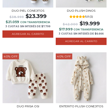
DUO PIEL CONEJITOS
DUO PLUSH DINOS
$23.399
$38.999
5.0
(
1
)
$21.059
$19.999
CON TRANSFERENCIA
$42.000
3 CUOTAS
SIN INTERÉS
DE
$7.799
$17.999
CON TRANSFERENCIA
3 CUOTAS
SIN INTERÉS
DE
$6.666
AGREGAR AL CARRITO
AGREGAR AL CARRITO
40
%
OFF
40
%
OFF
DUO FRISA OSI
ENTERITO PLUSH CONEJITOS