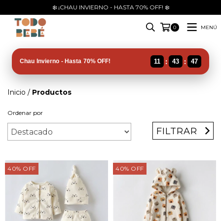
❄️ ¡CHAU INVIERNO - HASTA 70% OFF! ❄️
MENÚ
0
:
:
Chau Invierno - Hasta 70% OFF!
11
43
45
Inicio
/
Productos
Ordenar por
FILTRAR
40
%
OFF
40
%
OFF