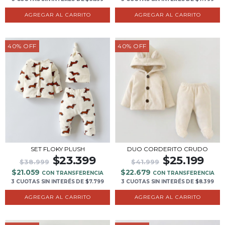
AGREGAR AL CARRITO
40
%
OFF
40
%
OFF
SET FLOKY PLUSH
DUO CORDERITO CRUDO
$23.399
$25.199
$38.999
$41.999
$21.059
$22.679
CON TRANSFERENCIA
CON TRANSFERENCIA
3 CUOTAS
SIN INTERÉS
DE
$7.799
3 CUOTAS
SIN INTERÉS
DE
$8.399
AGREGAR AL CARRITO
AGREGAR AL CARRITO