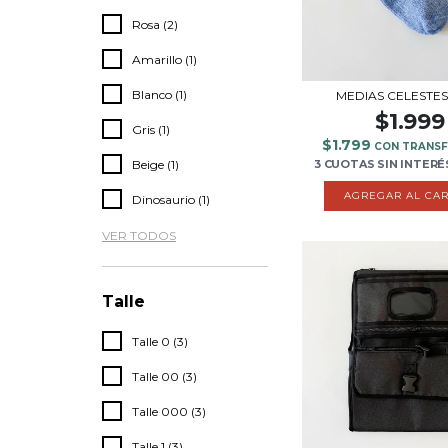
Rosa (2)
Amarillo (1)
Blanco (1)
MEDIAS CELESTES
$1.999
Gris (1)
$1.799
CON TRANSF
3 CUOTAS
SIN INTERÉ
Beige (1)
AGREGAR AL CAR
Dinosaurio (1)
VER TODOS
Talle
Talle 0 (3)
Talle 00 (3)
Talle 000 (3)
Talle 1 (3)