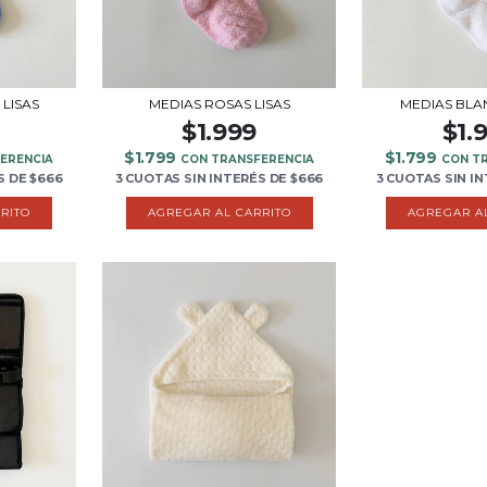
 LISAS
MEDIAS ROSAS LISAS
MEDIAS BLA
$1.999
$1.
$1.799
$1.799
ERENCIA
CON TRANSFERENCIA
CON T
S
DE
$666
3 CUOTAS
SIN INTERÉS
DE
$666
3 CUOTAS
SIN I
RITO
AGREGAR AL CARRITO
AGREGAR A