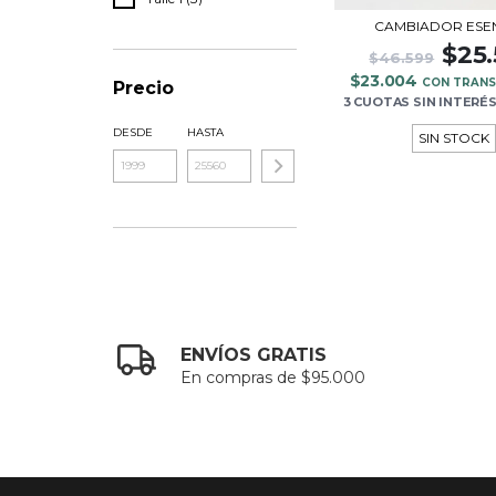
CAMBIADOR ESE
$25
$46.599
$23.004
CON TRANS
Precio
3 CUOTAS
SIN INTERÉ
DESDE
HASTA
SIN STOCK
ENVÍOS GRATIS
En compras de $95.000