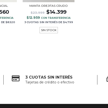
MANTA OREJITAS CRUDO
NCIAL
$14.399
.560
$23.999
$12.959
CON TRANSFERENCIA
FERENCIA
3 CUOTAS
SIN INTERÉS
DE
$4.799
S
DE
$8.520
SIN STOCK
3 CUOTAS SIN INTERÉS
Tarjetas de crédito o efectivo