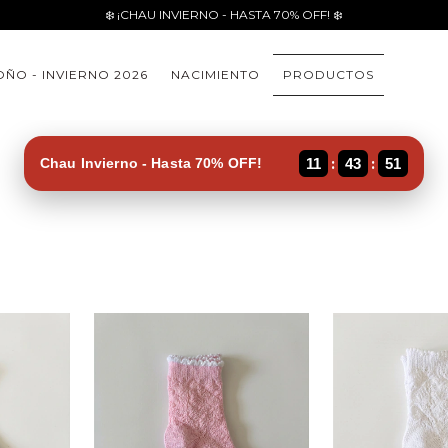
❄️ ¡CHAU INVIERNO - HASTA 70% OFF! ❄️
ÑO - INVIERNO 2026
NACIMIENTO
PRODUCTOS
:
:
Chau Invierno - Hasta 70% OFF!
11
43
50